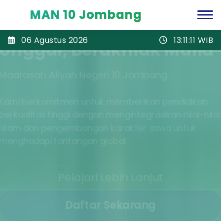
MAN 10 Jombang
06 Agustus 2026
13:11:13
WIB
Fasilitas Modern &
Lengkap
Mendukung Pembelajaran Optimal
Dilengkapi dengan laboratorium modern,
perpustakaan digital, dan fasilitas olahraga yang
memadai untuk mendukung kegiatan belajar
mengajar yang efektif.
Lihat Fasilitas